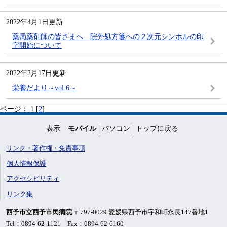
2022年4月1日更新
薬局薬剤師の皆さまへ 院外処方箋への２次元シンボルの印
字開始について
2022年2月17日更新
栄養だより～vol.6～
ページ：
1 [
2
]
表示
モバイル
パソコン
トップに戻る
リンク・著作権・免責事項
個人情報保護
アクセシビリティ
リンク集
西予市立西予市民病院
〒797-0029 愛媛県西予市宇和町永長147番地1
Tel：0894-62-1121 Fax：0894-62-6160