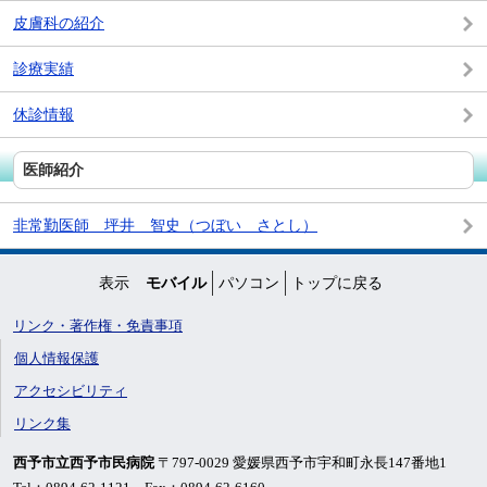
皮膚科の紹介
診療実績
休診情報
医師紹介
非常勤医師 坪井 智史（つぼい さとし）
表示
モバイル
パソコン
トップに戻る
リンク・著作権・免責事項
個人情報保護
アクセシビリティ
リンク集
西予市立西予市民病院
〒797-0029 愛媛県西予市宇和町永長147番地1