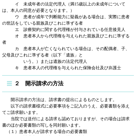
イ 未成年者の法定代理人（満15歳以上の未成年について
は、本人の同意が必要となります。）
ウ 患者が成年で判断能力に疑義がある場合は、実際に患者
の世話をしている親族及びこれに準ずる者
エ 診療契約に関する代理権が付与されている任意後見人
オ 患者本人から代理権を与えられた親族及びこれに準ずる
者
カ 患者本人が亡くなられている場合は、その配偶者、子、
父母及びこれに準ずる者（以下「遺族」と
いう。）または遺族の法定代理人
キ 患者本人の代理権を与えられた保険会社及び弁護士
２ 開示請求の方法
開示請求の方法は、請求書の提出によるものとします。
以下の請求書様式に必要事項をご記入のうえ、必要書類を添え
てご請求願います。
当院では送付による請求も認めておりますが、その場合は請求
書のほか必要書類の写しを同封願います。
（１）患者本人が請求する場合の必要書類