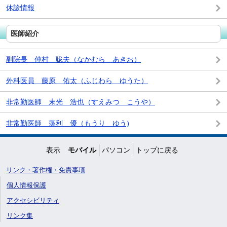
休診情報
医師紹介
副院長 仲村 聡夫（なかむら あきお）
外科医員 藤原 佑太（ふじわら ゆうた）
非常勤医師 末光 浩也（すえみつ こうや）
非常勤医師 藻利 優（もうり ゆう)
表示
モバイル
パソコン
トップに戻る
リンク・著作権・免責事項
個人情報保護
アクセシビリティ
リンク集