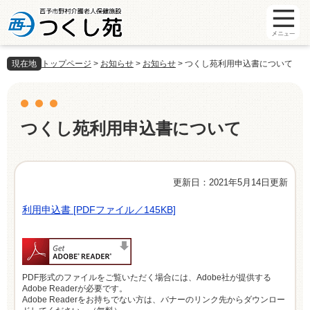
ペ
メ
ー
ニ
ジ
ュ
の
ー
現在地
トップページ
>
お知らせ
>
お知らせ
>
つくし苑利用申込書について
先
を
頭
飛
で
ば
本
す
し
文
。
て
つくし苑利用申込書について
本
文
へ
更新日：2021年5月14日更新
利用申込書 [PDFファイル／145KB]
PDF形式のファイルをご覧いただく場合には、Adobe社が提供する
Adobe Readerが必要です。
Adobe Readerをお持ちでない方は、バナーのリンク先からダウンロー